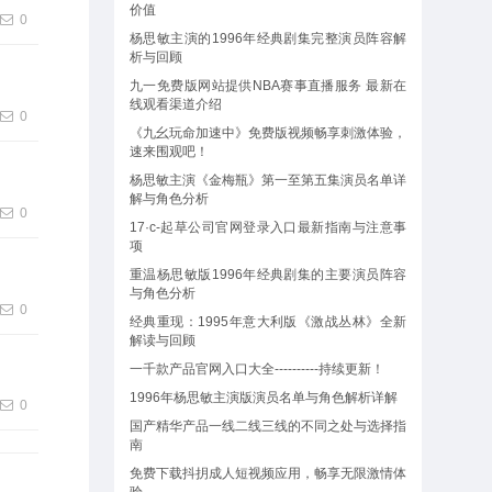
价值
0
杨思敏主演的1996年经典剧集完整演员阵容解
析与回顾
九一免费版网站提供NBA赛事直播服务 最新在
线观看渠道介绍
0
《九幺玩命加速中》免费版视频畅享刺激体验，
速来围观吧！
杨思敏主演《金梅瓶》第一至第五集演员名单详
解与角色分析
0
17·c-起草公司官网登录入口最新指南与注意事
项
重温杨思敏版1996年经典剧集的主要演员阵容
与角色分析
0
经典重现：1995年意大利版《激战丛林》全新
解读与回顾
一千款产品官网入口大全----------持续更新！
1996年杨思敏主演版演员名单与角色解析详解
0
国产精华产品一线二线三线的不同之处与选择指
南
免费下载抖抈成人短视频应用，畅享无限激情体