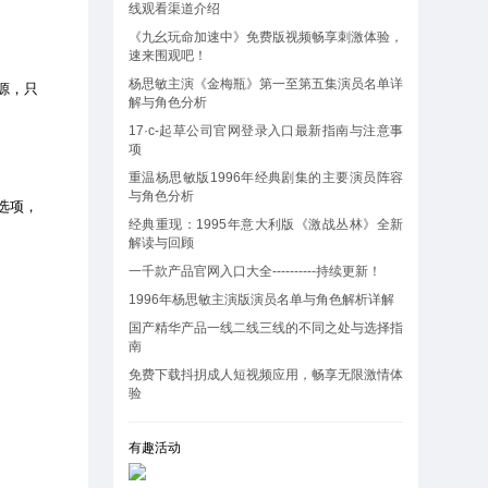
线观看渠道介绍
《九幺玩命加速中》免费版视频畅享刺激体验，
速来围观吧！
杨思敏主演《金梅瓶》第一至第五集演员名单详
源，只
解与角色分析
17·c-起草公司官网登录入口最新指南与注意事
项
重温杨思敏版1996年经典剧集的主要演员阵容
与角色分析
选项，
经典重现：1995年意大利版《激战丛林》全新
解读与回顾
一千款产品官网入口大全----------持续更新！
1996年杨思敏主演版演员名单与角色解析详解
国产精华产品一线二线三线的不同之处与选择指
南
免费下载抖抈成人短视频应用，畅享无限激情体
验
有趣活动